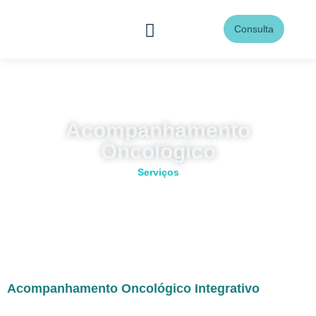
Consulta
Página Inicial
O Instituto
Acompanhamento
Oncológico
Serviços
Acompanhamento Oncológico Integrativo