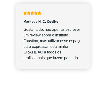
Matheus H. C. Coelho
Gostaria de, não apenas escrever
um review sobre o Instituto
Faustino, mas utilizar esse espaço
para expressar toda minha
GRATIDÃO a todos os
profissionais que fazem parte do
melhor lugar para cuidar da saúde
em BH. Cheguei até o Instituto
através de pesquisa por um
nutrólogo no Google e encontrei no
Instituto Faustino muito mais do
que eu poderia imaginar. Eu me
sentia estagnado por não
conseguir ganhar mais massa